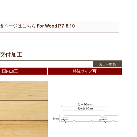
ジはこちら For Wood P.7-8,10
溝突付加工
カラー塗装
国内加工
特注サイズ可