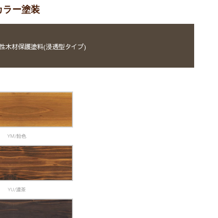
カラー塗装
性木材保護塗料(浸透型タイプ)
YM/飴色
YU/濃茶