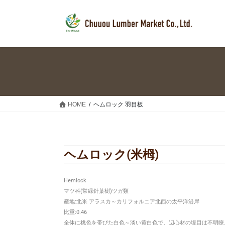
HOME
ヘムロック 羽目板
ヘムロック(米栂)
Hemlock
マツ科(常緑針葉樹)ツガ類
産地:北米 アラスカ～カリフォルニア北西の太平洋沿岸
比重:0.46
全体に桃色を帯びた白色～淡い黄白色で、辺心材の境目は不明瞭