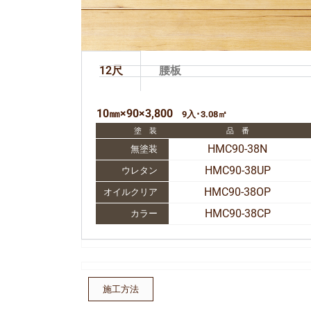
12尺
腰板
10㎜×90×3,800
9
入･3.08㎡
塗 装
品 番
HMC90-38N
無塗装
HMC90-38UP
ウレタン
HMC90-38OP
オイルクリア
HMC90-38CP
カラー
施工方法