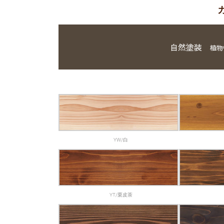
自然塗装
植物
YW/白
YT/栗皮茶