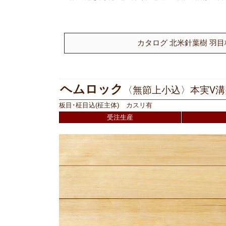
カタログ 北米針葉樹 羽目板ペー
ヘムロック
〈無節上小込〉本実V
板目･柾目込(柾主体) カスリ有
受注生産