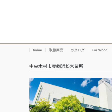
home
取扱商品
カタログ
For Wood
中央木材市売㈱浜松営業所