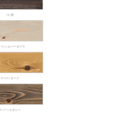
YE/黒
212/シルバーポプラ
#1241/オーク
#1271/エボニー