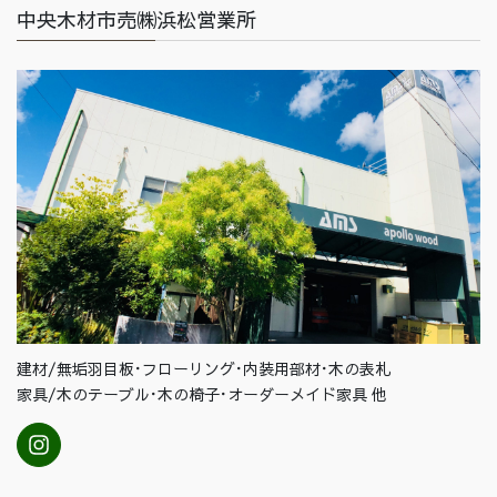
中央木材市売㈱浜松営業所
建材/無垢羽目板･フローリング･内装用部材･木の表札
家具/木のテーブル･木の椅子･オーダーメイド家具 他