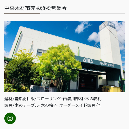
中央木材市売㈱浜松営業所
建材/無垢羽目板･フローリング･内装用部材･木の表札
家具/木のテーブル･木の椅子･オーダーメイド家具 他