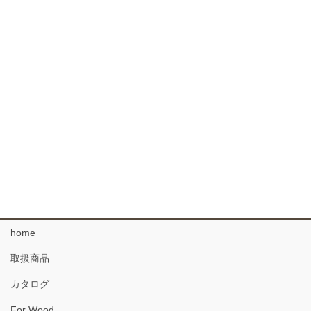
外装用よろい羽目板 杉
コンクリート型枠用羽目板
針葉樹フローリング
広葉樹 フローリング
なぐりのフローリング
34 複合フローリング
珪藻土 塗り壁材
home
取扱商品
カタログ
For Wood