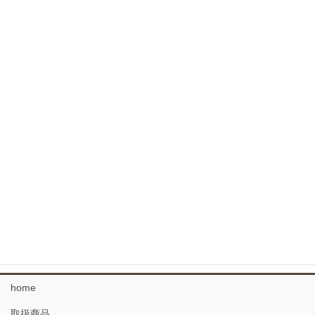
外装用羽目板
焼杉 内外装用羽目板
外装用よろい羽目板 杉
コンクリート型枠用羽目板
針葉樹フローリング
広葉樹 フローリング
なぐりのフローリング
34 複合フローリング
珪藻土 塗り壁材
home
取扱商品