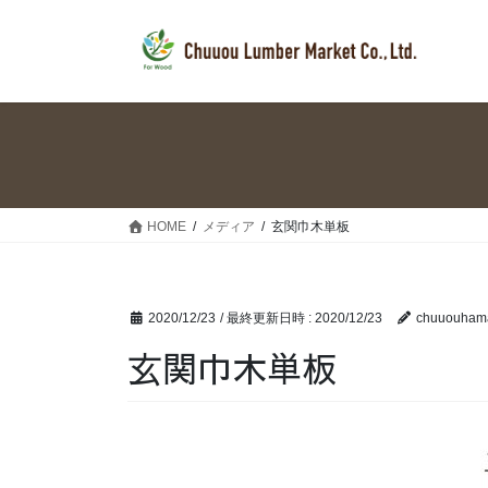
コ
ナ
ン
ビ
テ
ゲ
ン
ー
ツ
シ
へ
ョ
ス
ン
キ
に
ッ
移
HOME
メディア
玄関巾木単板
プ
動
2020/12/23
/ 最終更新日時 :
2020/12/23
chuuouham
玄関巾木単板