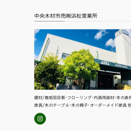
中央木材市売㈱浜松営業所
建材/無垢羽目板･フローリング･内装用部材･木の表
家具/木のテーブル･木の椅子･オーダーメイド家具 