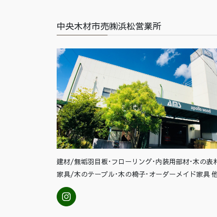
中央木材市売㈱浜松営業所
建材/無垢羽目板･フローリング･内装用部材･木の表
家具/木のテーブル･木の椅子･オーダーメイド家具 