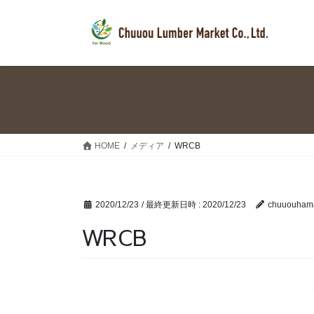
コ
ナ
ン
ビ
テ
ゲ
ン
ー
ツ
シ
へ
ョ
ス
ン
キ
に
ッ
移
HOME
メディア
WRCB
プ
動
2020/12/23
/ 最終更新日時 :
2020/12/23
chuuouham
WRCB