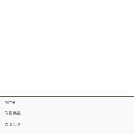
外装用よろい羽目板 杉
コンクリート型枠用羽目板
針葉樹フローリング
広葉樹 フローリング
なぐりのフローリング
34 複合フローリング
珪藻土 塗り壁材
home
取扱商品
カタログ