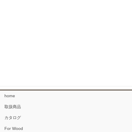
外装用よろい羽目板 杉
コンクリート型枠用羽目板
針葉樹フローリング
広葉樹 フローリング
なぐりのフローリング
34 複合フローリング
珪藻土 塗り壁材
home
取扱商品
カタログ
For Wood