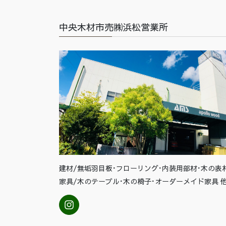
中央木材市売㈱浜松営業所
建材/無垢羽目板･フローリング･内装用部材･木の表
家具/木のテーブル･木の椅子･オーダーメイド家具 