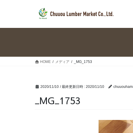
コ
ナ
ン
ビ
テ
ゲ
ン
ー
ツ
シ
へ
ョ
ス
ン
キ
に
ッ
移
HOME
メディア
_MG_1753
プ
動
2020/11/10
/ 最終更新日時 :
2020/11/10
chuuouham
_MG_1753