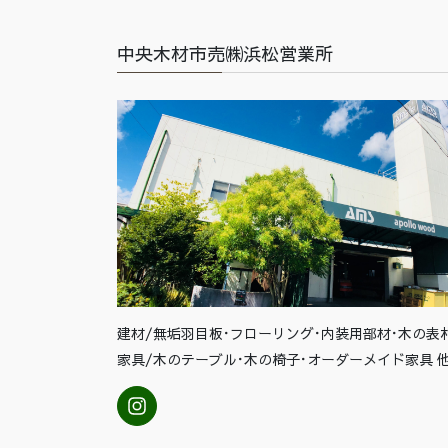
中央木材市売㈱浜松営業所
建材/無垢羽目板･フローリング･内装用部材･木の表
家具/木のテーブル･木の椅子･オーダーメイド家具 