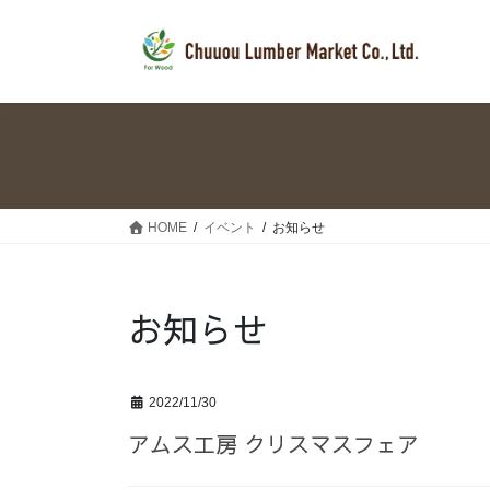
コ
ナ
ン
ビ
テ
ゲ
ン
ー
ツ
シ
へ
ョ
ス
ン
キ
に
ッ
移
HOME
イベント
お知らせ
プ
動
お知らせ
2022/11/30
アムス工房 クリスマスフェア