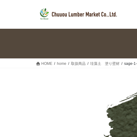
コ
ナ
ン
ビ
テ
ゲ
ン
ー
ツ
シ
へ
ョ
ス
ン
キ
に
ッ
移
HOME
home
取扱商品
珪藻土 塗り壁材
sage-1
プ
動