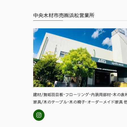
中央木材市売㈱浜松営業所
建材/無垢羽目板･フローリング･内装用部材･木の表
家具/木のテーブル･木の椅子･オーダーメイド家具 