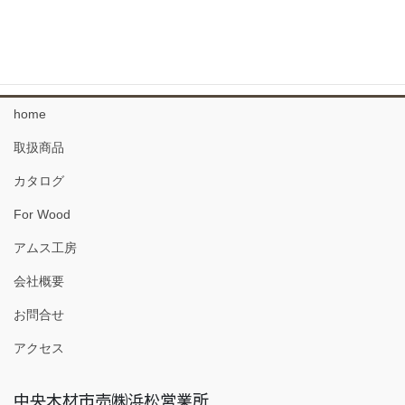
34 複合フローリング
珪藻土 塗り壁材
home
取扱商品
カタログ
For Wood
アムス工房
会社概要
お問合せ
アクセス
中央木材市売㈱浜松営業所