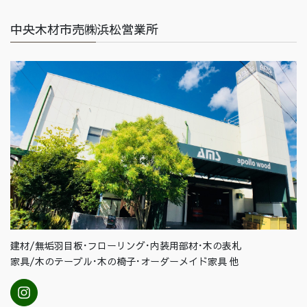
中央木材市売㈱浜松営業所
建材/無垢羽目板･フローリング･内装用部材･木の表札
家具/木のテーブル･木の椅子･オーダーメイド家具 他