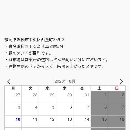
静岡県浜松市中央区西丘町259-2
・東名浜松西ＩＣより車で約5分
・緑のテントが目印です。
・駐車場は営業所の道路はさんだ向かい側にございます。
・建物左側のドアから入り、階段を上がった２階です。
2026年 8月
月
火
水
木
金
土
日
27
28
29
30
31
1
2
3
4
5
6
7
8
9
10
11
12
13
14
15
16