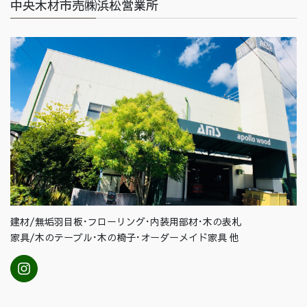
中央木材市売㈱浜松営業所
建材/無垢羽目板･フローリング･内装用部材･木の表札
家具/木のテーブル･木の椅子･オーダーメイド家具 他