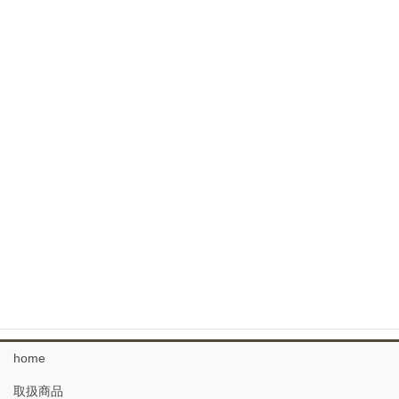
焼杉 内外装用羽目板
外装用よろい羽目板 杉
コンクリート型枠用羽目板
針葉樹フローリング
広葉樹 フローリング
なぐりのフローリング
34 複合フローリング
珪藻土 塗り壁材
home
取扱商品