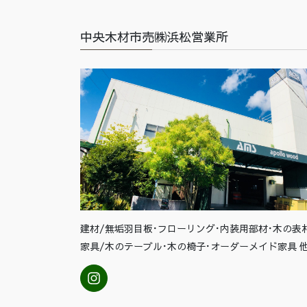
中央木材市売㈱浜松営業所
建材/無垢羽目板･フローリング･内装用部材･木の表
家具/木のテーブル･木の椅子･オーダーメイド家具 