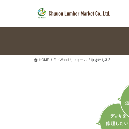
コ
ナ
ン
ビ
テ
ゲ
ン
ー
ツ
シ
へ
ョ
ス
ン
キ
に
ッ
移
HOME
For Wood リフォーム
吹き出し3-2
プ
動