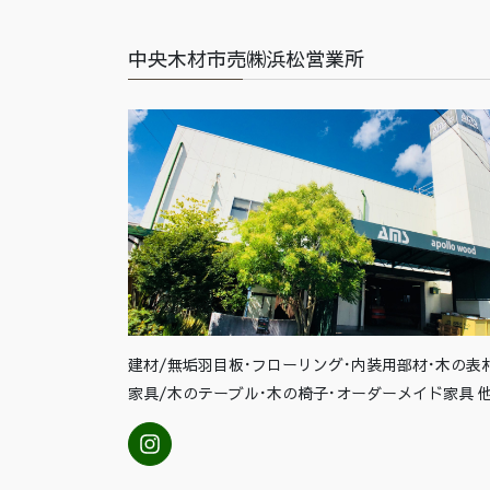
中央木材市売㈱浜松営業所
建材/無垢羽目板･フローリング･内装用部材･木の表
家具/木のテーブル･木の椅子･オーダーメイド家具 