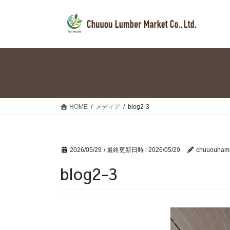
コ
ナ
ン
ビ
テ
ゲ
ン
ー
ツ
シ
へ
ョ
ス
ン
キ
に
ッ
移
HOME
メディア
blog2-3
プ
動
2026/05/29
/ 最終更新日時 :
2026/05/29
chuuouham
blog2-3