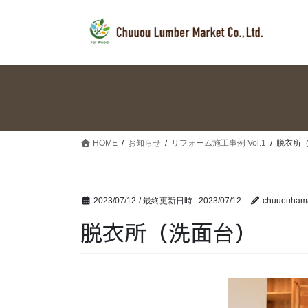
コ
ナ
ン
ビ
テ
ゲ
ン
ー
ツ
シ
へ
ョ
ス
ン
キ
に
ッ
移
HOME
お知らせ
リフォーム施工事例 Vol.1
脱衣所
プ
動
2023/07/12
/ 最終更新日時 :
2023/07/12
chuuouham
脱衣所（洗面台）