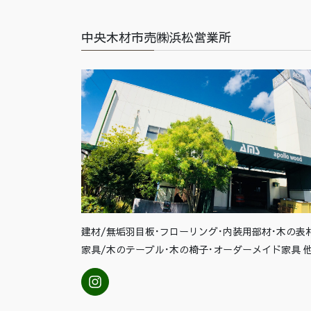
中央木材市売㈱浜松営業所
建材/無垢羽目板･フローリング･内装用部材･木の表
家具/木のテーブル･木の椅子･オーダーメイド家具 